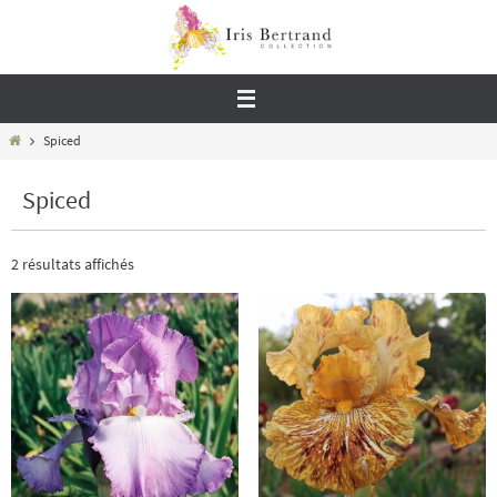
Passer
vers
le
contenu
Home
Spiced
Spiced
2 résultats affichés