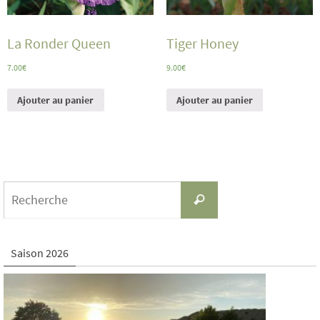
La Ronder Queen
Tiger Honey
7.00
€
9.00
€
Ajouter au panier
Ajouter au panier
Search
Recherche
for:
Saison 2026