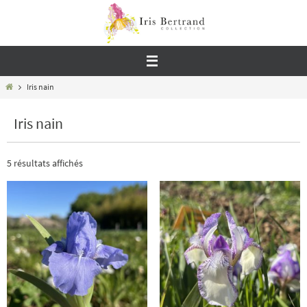
Passer
vers
le
contenu
Home
Iris nain
Iris nain
5 résultats affichés