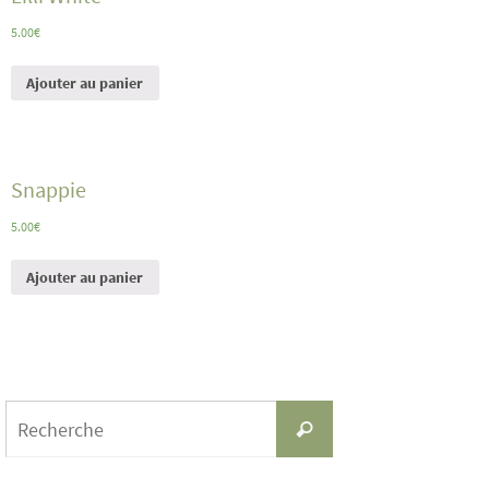
5.00
€
Ajouter au panier
Snappie
5.00
€
Ajouter au panier
Search
Recherche
for: