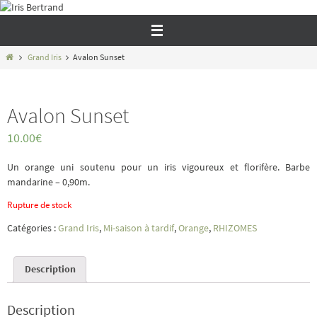
Passer
vers
le
contenu
Home
Grand Iris
Avalon Sunset
Avalon Sunset
10.00
€
Un orange uni soutenu pour un iris vigoureux et florifère. Barbe
mandarine – 0,90m.
Rupture de stock
Catégories :
Grand Iris
,
Mi-saison à tardif
,
Orange
,
RHIZOMES
Description
Description