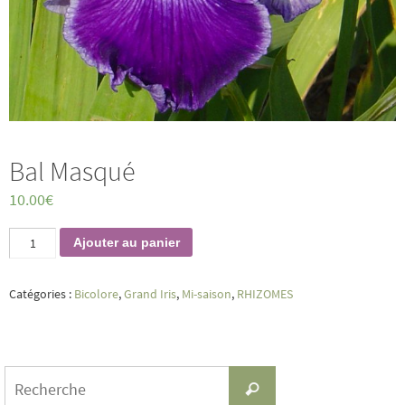
Bal Masqué
10.00
€
quantité
Ajouter au panier
de
Bal
Masqué
Catégories :
Bicolore
,
Grand Iris
,
Mi-saison
,
RHIZOMES
Search
Recherche
for: