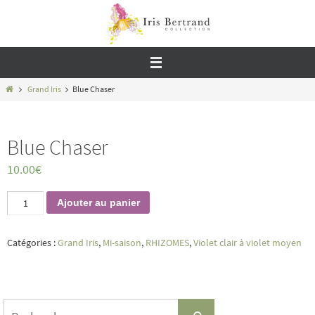
Passer
vers
le
contenu
Home
Grand Iris
Blue Chaser
Blue Chaser
10.00
€
quantité
Ajouter au panier
de
Blue
Chaser
Catégories :
Grand Iris
,
Mi-saison
,
RHIZOMES
,
Violet clair à violet moyen
Search