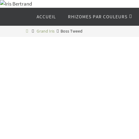
Passer
vers
Passer
ACCUEIL
RHIZOMES PAR COULEURS
vers
le
le
contenu
contenu
Home
Grand Iris
Boss Tweed