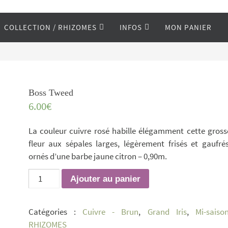
COLLECTION / RHIZOMES
INFOS
MON PANIER
Boss Tweed
6.00
€
La couleur cuivre rosé habille élégamment cette gross
fleur aux sépales larges, légèrement frisés et gaufrés
ornés d’une barbe jaune citron – 0,90m.
quantité
Ajouter au panier
de
Boss
Catégories :
Cuivre - Brun
,
Grand Iris
,
Mi-saiso
Tweed
RHIZOMES