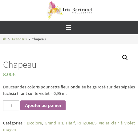
Passer
vers
le
contenu
Home
Grand Iris
Chapeau
Chapeau
8.00
€
Douceur des coloris pour cette fleur ondulée beige rosé sur des sépales
fuchsia tirant sur le violet – 0,95 m.
quantité
Ajouter au panier
de
Chapeau
Catégories :
Bicolore
,
Grand Iris
,
Hâtif
,
RHIZOMES
,
Violet clair à violet
moyen