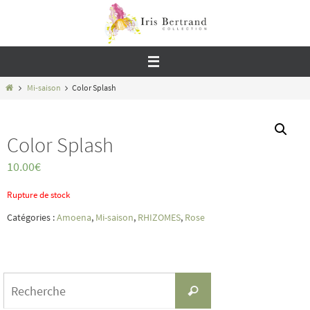
Passer
vers
le
contenu
Home
Mi-saison
Color Splash
Color Splash
10.00
€
Rupture de stock
Catégories :
Amoena
,
Mi-saison
,
RHIZOMES
,
Rose
Search
Recherche
for: