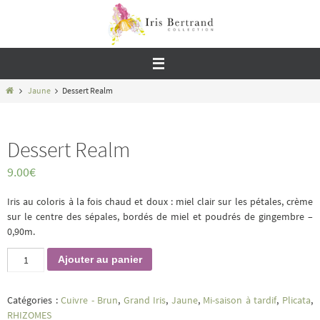
Passer
vers
le
contenu
Home
Jaune
Dessert Realm
Dessert Realm
9.00
€
Iris au coloris à la fois chaud et doux : miel clair sur les pétales, crème
sur le centre des sépales, bordés de miel et poudrés de gingembre –
0,90m.
quantité
Ajouter au panier
de
Dessert
Realm
Catégories :
Cuivre - Brun
,
Grand Iris
,
Jaune
,
Mi-saison à tardif
,
Plicata
,
RHIZOMES