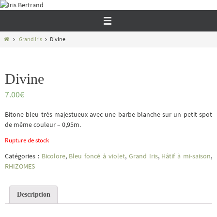
Passer
vers
le
contenu
Home
Grand Iris
Divine
Divine
7.00
€
Bitone bleu très majestueux avec une barbe blanche sur un petit spot
de même couleur – 0,95m.
Rupture de stock
Catégories :
Bicolore
,
Bleu foncé à violet
,
Grand Iris
,
Hâtif à mi-saison
,
RHIZOMES
Description