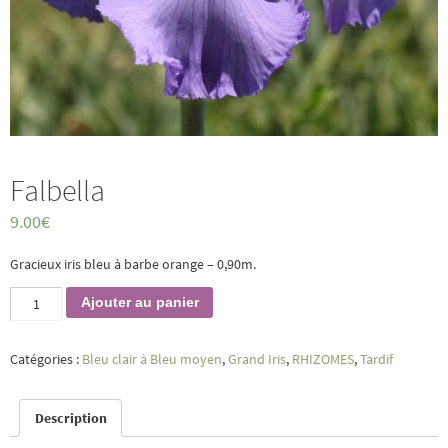
Falbella
9.00
€
Gracieux iris bleu à barbe orange – 0,90m.
quantité
Ajouter au panier
de
Falbella
Catégories :
Bleu clair à Bleu moyen
,
Grand Iris
,
RHIZOMES
,
Tardif
Description