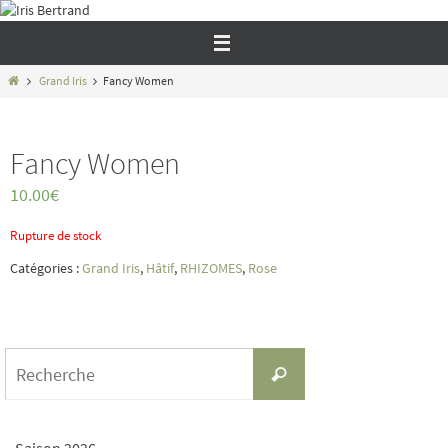
Passer
vers
le
contenu
Home
Grand Iris
Fancy Women
Fancy Women
10.00
€
Rupture de stock
Catégories :
Grand Iris
,
Hâtif
,
RHIZOMES
,
Rose
Search
Recherche
for: