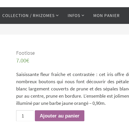
COLLECTION / RHIZOMES
INFOS
MON PANIER
Footlose
7.00
€
Saisissante fleur fraîche et contrastée : cet iris offre d
nombreux boutons qui nous font découvrir des pétale
blanc largement couverts de prune et des sépales blan
pur au centre, prune en bordure. L’ensemble est jolimen
illuminé par une barbe jaune orangé – 0,90m.
quantité
Ajouter au panier
de
Footlose