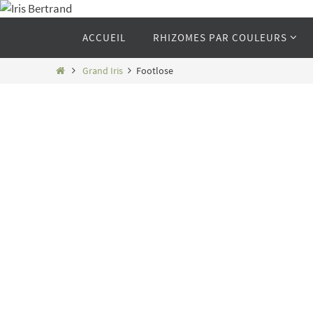
Passer
vers
Passer
ACCUEIL
RHIZOMES PAR COULEURS
vers
le
le
contenu
contenu
Home
Grand Iris
Footlose