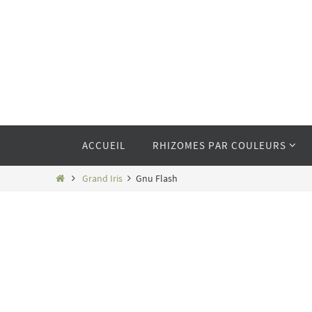
Passer
vers
le
contenu
Passer
ACCUEIL
RHIZOMES PAR COULEURS
vers
le
contenu
Home
Grand Iris
Gnu Flash