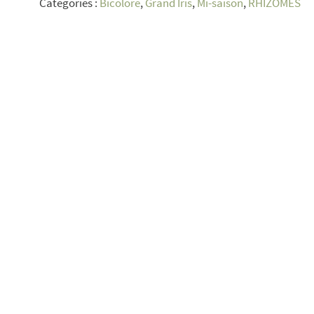
Catégories :
Bicolore
,
Grand Iris
,
Mi-saison
,
RHIZOMES