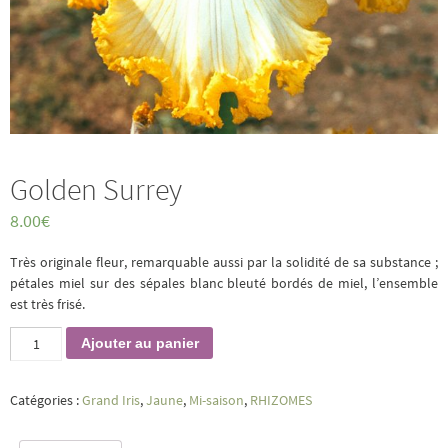
Golden Surrey
8.00
€
Très originale fleur, remarquable aussi par la solidité de sa substance ;
pétales miel sur des sépales blanc bleuté bordés de miel, l’ensemble
est très frisé.
quantité
Ajouter au panier
de
Golden
Surrey
Catégories :
Grand Iris
,
Jaune
,
Mi-saison
,
RHIZOMES