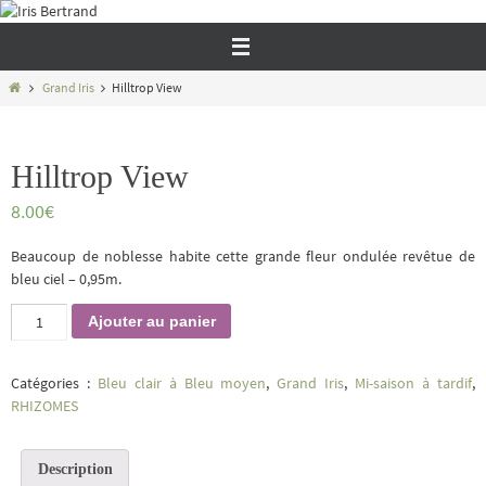
Passer
vers
le
contenu
Home
Grand Iris
Hilltrop View
Hilltrop View
8.00
€
Beaucoup de noblesse habite cette grande fleur ondulée revêtue de
bleu ciel – 0,95m.
quantité
Ajouter au panier
de
Hilltrop
View
Catégories :
Bleu clair à Bleu moyen
,
Grand Iris
,
Mi-saison à tardif
,
RHIZOMES
Description