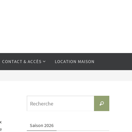
CONTACT & ACCÈS
LOCATION MAISON
Search
Recherche
for:
x
Saison 2026
e