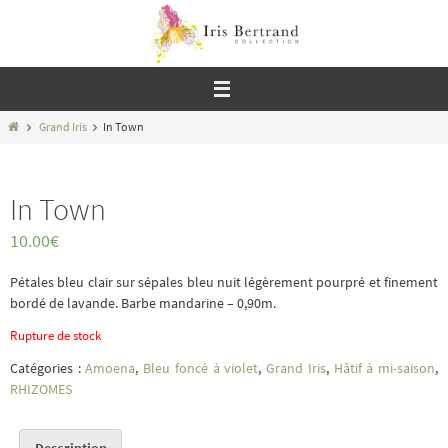
Passer
vers
le
contenu
Home
Grand Iris
In Town
In Town
10.00
€
Pétales bleu clair sur sépales bleu nuit légèrement pourpré et finement
bordé de lavande. Barbe mandarine – 0,90m.
Rupture de stock
Catégories :
Amoena
,
Bleu foncé à violet
,
Grand Iris
,
Hâtif à mi-saison
,
RHIZOMES
Description