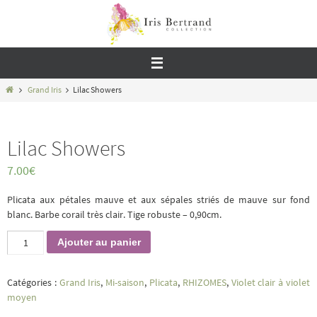
Passer
vers
le
contenu
Home
Grand Iris
Lilac Showers
Lilac Showers
7.00
€
Plicata aux pétales mauve et aux sépales striés de mauve sur fond
blanc. Barbe corail très clair. Tige robuste – 0,90cm.
quantité
Ajouter au panier
de
Lilac
Showers
Catégories :
Grand Iris
,
Mi-saison
,
Plicata
,
RHIZOMES
,
Violet clair à violet
moyen