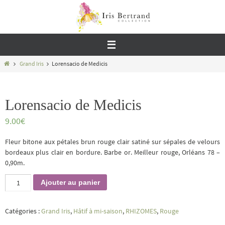
Passer
vers
le
contenu
Home
Grand Iris
Lorensacio de Medicis
Lorensacio de Medicis
9.00
€
Fleur bitone aux pétales brun rouge clair satiné sur sépales de velours
bordeaux plus clair en bordure. Barbe or. Meilleur rouge, Orléans 78 –
0,90m.
quantité
Ajouter au panier
de
Lorensacio
de
Catégories :
Grand Iris
,
Hâtif à mi-saison
,
RHIZOMES
,
Rouge
Medicis