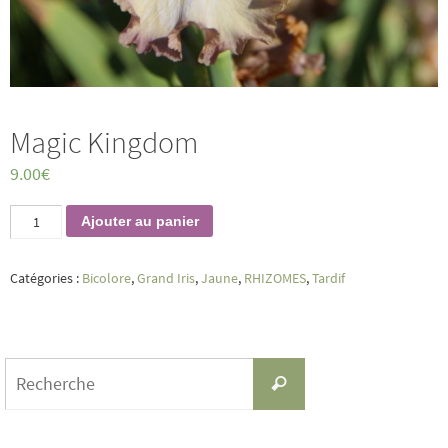
Magic Kingdom
9.00
€
quantité
Ajouter au panier
de
Magic
Kingdom
Catégories :
Bicolore
,
Grand Iris
,
Jaune
,
RHIZOMES
,
Tardif
Search
Recherche
for: