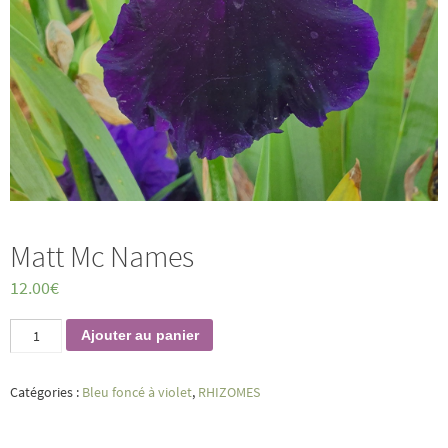
Matt Mc Names
12.00
€
quantité
Ajouter au panier
de
Matt
Mc
Catégories :
Bleu foncé à violet
,
RHIZOMES
Names