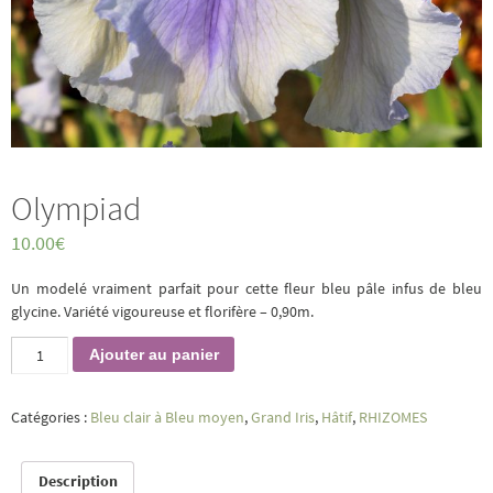
Olympiad
10.00
€
Un modelé vraiment parfait pour cette fleur bleu pâle infus de bleu
glycine. Variété vigoureuse et florifère – 0,90m.
quantité
Ajouter au panier
de
Olympiad
Catégories :
Bleu clair à Bleu moyen
,
Grand Iris
,
Hâtif
,
RHIZOMES
Description