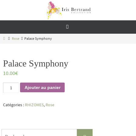
Passer
vers
le
contenu
Home
Rose
Palace Symphony
Palace Symphony
10.00
€
quantité
Ajouter au panier
de
Palace
Symphony
Catégories :
RHIZOMES
,
Rose
Search
Recherche