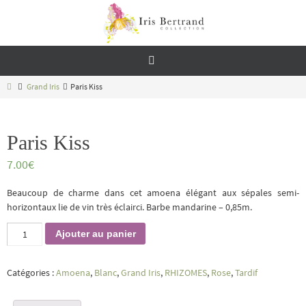
Passer
vers
le
contenu
Home
Grand Iris
Paris Kiss
Paris Kiss
7.00
€
Beaucoup de charme dans cet amoena élégant aux sépales semi-
horizontaux lie de vin très éclairci. Barbe mandarine – 0,85m.
quantité
Ajouter au panier
de
Paris
Kiss
Catégories :
Amoena
,
Blanc
,
Grand Iris
,
RHIZOMES
,
Rose
,
Tardif