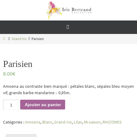
Passer
vers
le
contenu
Home
Grand Iris
Parisien
Parisien
8.00
€
Amoena au contraste bien marqué : pétales blanc, sépales bleu moyen
vif, grande barbe mandarine – 0,95m.
quantité
Ajouter au panier
de
Parisien
Catégories :
Amoena
,
Blanc
,
Grand Iris
,
Lilas
,
Mi-saison
,
RHIZOMES