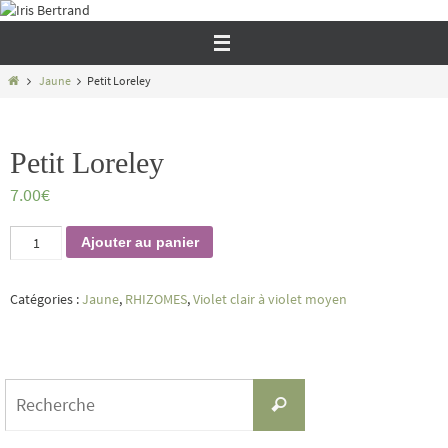
Passer
vers
le
contenu
Home
Jaune
Petit Loreley
Petit Loreley
7.00
€
quantité
Ajouter au panier
de
Petit
Loreley
Catégories :
Jaune
,
RHIZOMES
,
Violet clair à violet moyen
Search
Recherche
for: