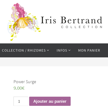
COLLECTION / RHIZOMES
INFOS
MON PANIER
Power Surge
9.00
€
quantité
Ajouter au panier
de