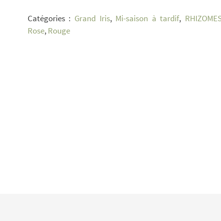
Power
Catégories :
Grand Iris
,
Mi-saison à tardif
,
RHIZOME
Surge
Rose
,
Rouge