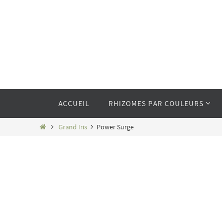
Passer
vers
le
contenu
Passer
ACCUEIL
RHIZOMES PAR COULEURS
vers
le
contenu
Home
Grand Iris
Power Surge