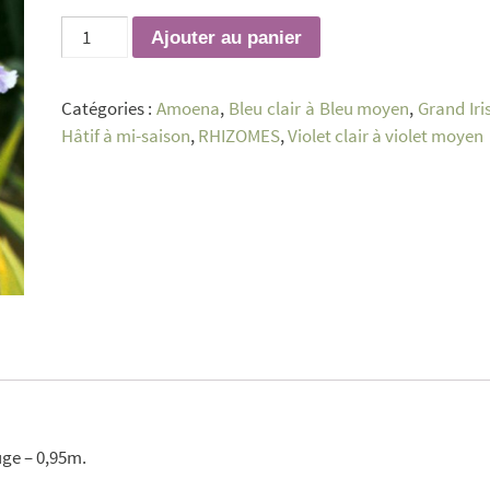
quantité
Ajouter au panier
de
Revolution
Catégories :
Amoena
,
Bleu clair à Bleu moyen
,
Grand Iri
Hâtif à mi-saison
,
RHIZOMES
,
Violet clair à violet moyen
uge – 0,95m.