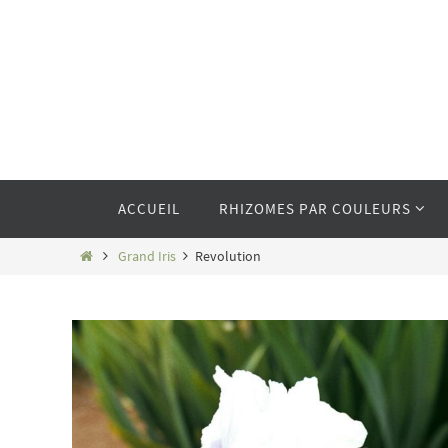
Passer
vers
le
contenu
Passer
ACCUEIL
RHIZOMES PAR COULEURS
vers
le
contenu
Home
Grand Iris
Revolution