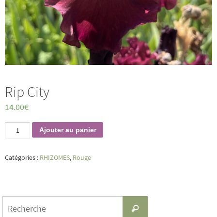
Rip City
14.00
€
quantité
Ajouter au panier
de
Rip
City
Catégories :
RHIZOMES
,
Rouge
Search
Recherche
for: