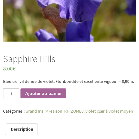
Sapphire Hills
8.00
€
Bleu ciel vif dénué de violet. Floribondité et excellente vigueur – 0,90m.
quantité
Ajouter au panier
de
Sapphire
Hills
Catégories :
Grand Iris
,
Mi-saison
,
RHIZOMES
,
Violet clair à violet moyen
Description