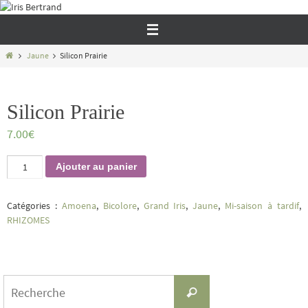
Passer
vers
le
contenu
Home
Jaune
Silicon Prairie
Silicon Prairie
7.00
€
quantité
Ajouter au panier
de
Silicon
Prairie
Catégories :
Amoena
,
Bicolore
,
Grand Iris
,
Jaune
,
Mi-saison à tardif
,
RHIZOMES
Search
Recherche
for: