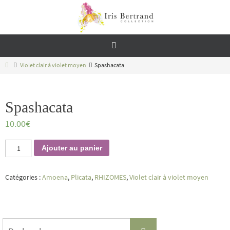
Passer
vers
le
contenu
Home
Violet clair à violet moyen
Spashacata
Spashacata
10.00
€
quantité
Ajouter au panier
de
Spashacata
Catégories :
Amoena
,
Plicata
,
RHIZOMES
,
Violet clair à violet moyen
Search
Recherche