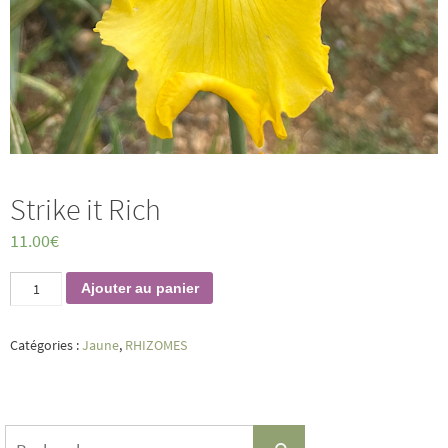
Strike it Rich
11.00
€
quantité
Ajouter au panier
de
Strike
it
Catégories :
Jaune
,
RHIZOMES
Rich
Search