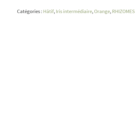
Sunny
Catégories :
Hâtif
,
Iris intermédiaire
,
Orange
,
RHIZOMES
Dawn