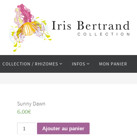
COLLECTION / RHIZOMES
INFOS
MON PANIER
Sunny Dawn
6.00
€
quantité
Ajouter au panier
de