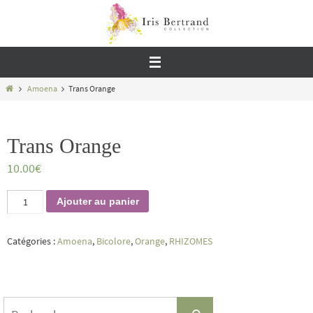
Passer
vers
le
contenu
Home
Amoena
Trans Orange
Trans Orange
10.00
€
quantité
Ajouter au panier
de
Trans
Orange
Catégories :
Amoena
,
Bicolore
,
Orange
,
RHIZOMES
Search