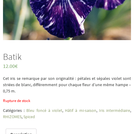
Batik
12.00
€
Cet iris se remarque par son originalité : pétales et sépales violet sont
striées de blanc, différemment pour chaque fleur d’une même hampe –
0,75 m.
Rupture de stock
Catégories :
Bleu foncé à violet
,
Hâtif à mi-saison
,
Iris intermédiaire
,
RHIZOMES
,
Spiced