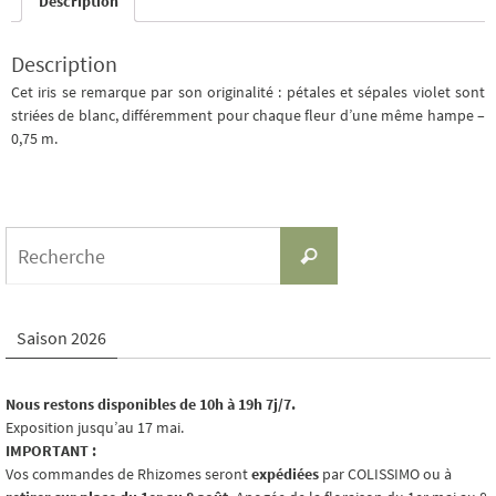
Description
Description
Cet iris se remarque par son originalité : pétales et sépales violet sont
striées de blanc, différemment pour chaque fleur d’une même hampe –
0,75 m.
Search
Recherche
for:
Saison 2026
Nous restons disponibles de 10h à 19h 7j/7.
Exposition jusqu’au 17 mai.
IMPORTANT :
Vos commandes de Rhizomes seront
expédiées
par COLISSIMO ou à