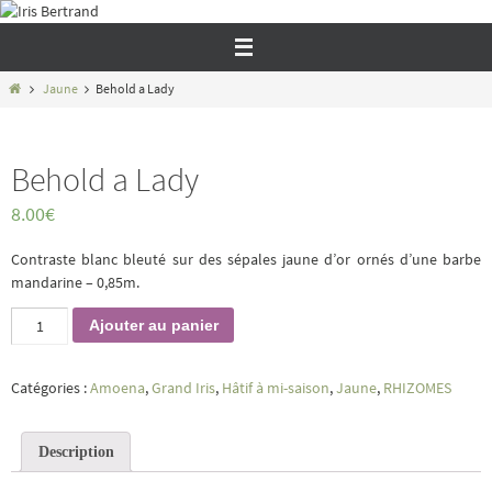
Passer
vers
le
contenu
Home
Jaune
Behold a Lady
Behold a Lady
8.00
€
Contraste blanc bleuté sur des sépales jaune d’or ornés d’une barbe
mandarine – 0,85m.
quantité
Ajouter au panier
de
Behold
a
Catégories :
Amoena
,
Grand Iris
,
Hâtif à mi-saison
,
Jaune
,
RHIZOMES
Lady
Description