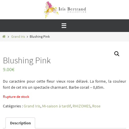
Passer
vers
le
contenu
Home
Grand Iris
Blushing Pink
Blushing Pink
9.00
€
Du caractère pour cette fleur vieux rose délavé. La forme, la couleur
font de cet iris un spectacle charmant. Barbe corail – 0,85m.
Rupture de stock
Catégories :
Grand Iris
,
Mi-saison à tardif
,
RHIZOMES
,
Rose
Description