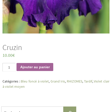
Cruzin
10.00
€
quantité
Ajouter au panier
de
Cruzin
Catégories :
Bleu foncé à violet
,
Grand Iris
,
RHIZOMES
,
Tardif
,
Violet clair
à violet moyen
Search