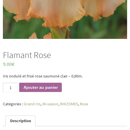
Flamant Rose
9.00
€
Iris ondulé et frisé rose saumoné clair – 0,90m.
quantité
Ajouter au panier
de
Flamant
Rose
Catégories :
Grand Iris
,
Mi-saison
,
RHIZOMES
,
Rose
Description