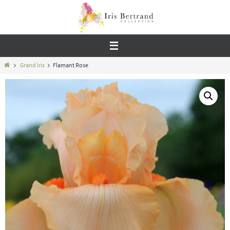
Passer
vers
le
contenu
Home
Grand Iris
Flamant Rose