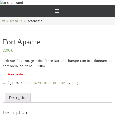
Passer
vers
le
contenu
Home
Grand Iris
Fort Apache
Fort Apache
8.00
€
Ardente fleur rouge rubis foncé sur une hampe ramifiée donnant de
nombreux boutons – 0,90m.
Rupture de stock
Catégories :
Grand Iris
,
Mi-saison
,
RHIZOMES
,
Rouge
Description
Description