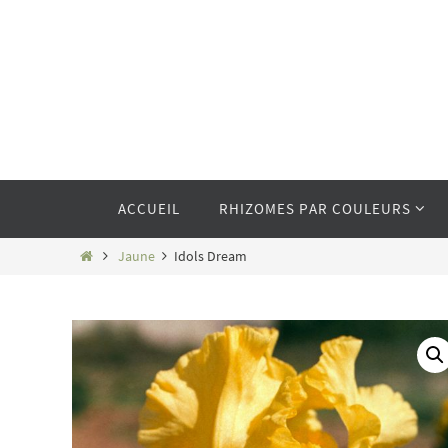
Passer
vers
le
contenu
Passer
ACCUEIL
RHIZOMES PAR COULEURS
vers
le
contenu
Home
Jaune
Idols Dream