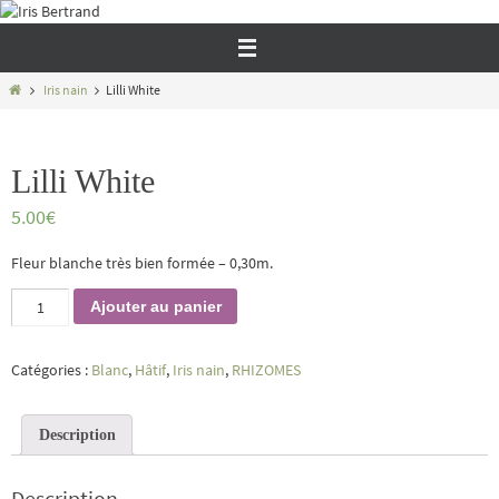
Passer
vers
le
contenu
Home
Iris nain
Lilli White
Lilli White
5.00
€
Fleur blanche très bien formée – 0,30m.
quantité
Ajouter au panier
de
Lilli
White
Catégories :
Blanc
,
Hâtif
,
Iris nain
,
RHIZOMES
Description
Description