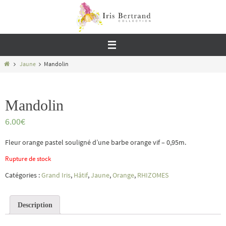
Passer
vers
le
contenu
Home
Jaune
Mandolin
Mandolin
6.00
€
Fleur orange pastel souligné d’une barbe orange vif – 0,95m.
Rupture de stock
Catégories :
Grand Iris
,
Hâtif
,
Jaune
,
Orange
,
RHIZOMES
Description