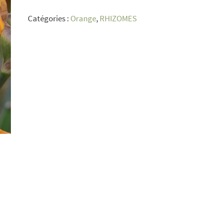
Mc
Catégories :
Orange
,
RHIZOMES
Kellar's
Grove