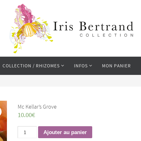
COLLECTION / RHIZOMES
INFOS
MON PANIER
Mc Kellar’s Grove
10.00
€
quantité
Ajouter au panier
de