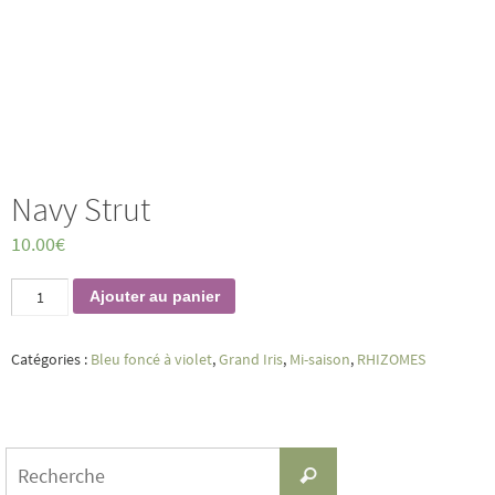
Navy Strut
10.00
€
quantité
Ajouter au panier
de
Navy
Strut
Catégories :
Bleu foncé à violet
,
Grand Iris
,
Mi-saison
,
RHIZOMES
Search
Recherche
for: