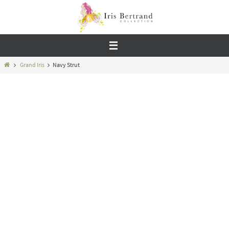
Passer
vers
le
contenu
Home
Grand Iris
Navy Strut