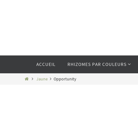
Passer
vers
le
contenu
Passer
ACCUEIL
RHIZOMES PAR COULEURS
vers
le
contenu
Home
Jaune
Opportunity