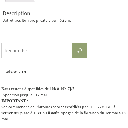
Description
Joli et très florifère plicata bleu – 0,35m.
Search
Recherche
for:
Saison 2026
Nous restons disponibles de 10h à 19h 7j/7.
Exposition jusqu’au 17 mai.
IMPORTANT :
Vos commandes de Rhizomes seront
par COLISSIMO ou à
expédiées
Apogée de la floraison du 1er mai au 8
retirer sur place du 1er au 8 août.
mai.