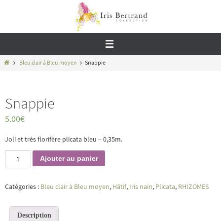
Passer
vers
le
contenu
Home
Bleu clair à Bleu moyen
Snappie
Snappie
5.00
€
Joli et très florifère plicata bleu – 0,35m.
quantité
Ajouter au panier
de
Snappie
Catégories :
Bleu clair à Bleu moyen
,
Hâtif
,
Iris nain
,
Plicata
,
RHIZOMES
Description