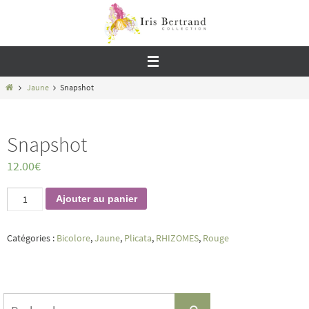
Passer
vers
le
contenu
Home
Jaune
Snapshot
Snapshot
12.00
€
quantité
Ajouter au panier
de
Snapshot
Catégories :
Bicolore
,
Jaune
,
Plicata
,
RHIZOMES
,
Rouge
Search